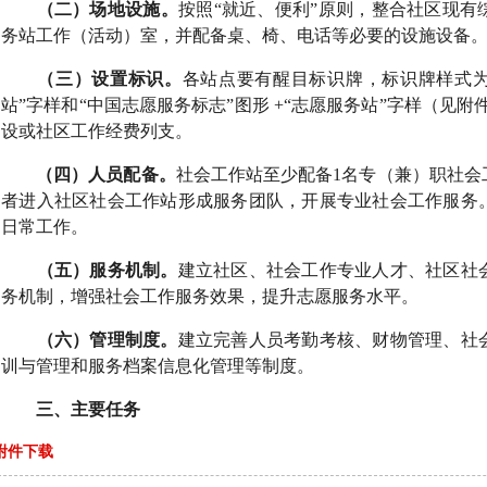
（二）场地设施。
按照“就近、便利”原则，整合社区现有
务站工作（活动）室，并配备桌、椅、电话等必要的设施设备
（三）设置标识。
各站点要有醒目标识牌，标识牌样式为
站”字样和“中国志愿服务标志”图形
+
“志愿服务站”字样（见附
设或社区工作经费列支。
（四）人员配备。
社会工作站
至少配备
1
名专（兼）职社会
者进入社区社会工作站形成服务团队，开展专业社会工作服务
日常工作。
（五）服务机制。
建立社区、社会工作专业人才、社区社
务机制，增强社会工作服务效果，提升志愿服务水平。
（六）管理制度。
建立完善人员考勤考核、财物管理、社
训与管理和服务档案信息化管理等制度。
三、主要任务
附件下载
（一）开展专业社会工作服务。
运用
社会工作专业知识和
人、“三留守”人员和低收入家庭开展生活帮扶、精神减压、心