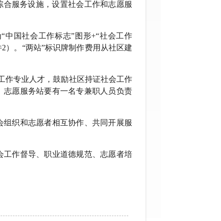
综合服务设施，设置社会工作和志愿服
。
“中国社会工作标志”图形
+
“社会工作
件
2
）。“两站”标识牌制作费用从社区建
工作专业人才，鼓励社区持证社会工作
。志愿服务站要有一名专兼职人员负责
会组织和志愿者相互协作、共同开展服
会工作督导、职业道德规范、志愿者培
方法，为困难老年人、未成年人、残疾
理疏导、安全教育、关系调适、社区矫