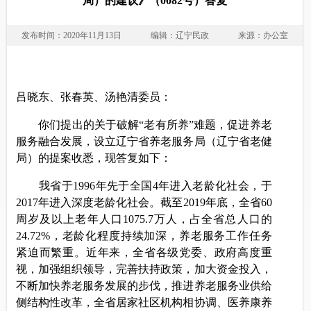
局）的建议》（0082号）答复
发布时间：2020年11月13日
编辑：辽宁民政
来源：办公室
吕晓东、张春英、汤艳清委员：
你们提出的关于破解“老有所养”难题，促进养老
服务融合发展，设立辽宁省养老服务局（辽宁省老健
局）的提案收悉，现答复如下：
我省于
1996
年先于全国
4
年进入老龄化社会，于
2017
年进入深度老龄化社会。截至
2019
年底，全省
60
周岁及以上老年人口
1075.7
万人，占全省总人口的
24.72%
，老龄化程度持续加深，养老服务工作任务
紧迫而繁重。近年来，全省各级党委、政府高度重
视，加强组织领导，完善扶持政策，加大资金投入，
不断加快养老服务发展的步伐，推进养老服务业供给
侧结构性改革，全省居家社区机构相协调、医养康养