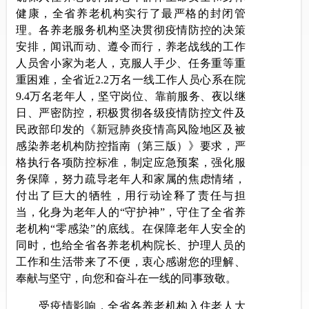
健康，全省养老机构实行了最严格的封闭管
理。各养老服务机构坚决贯彻疫情防控的决策
安排，闻讯而动、遵令而行，养老战线的工作
人员舍小家为老人，克服人手少、任务重等重
重困难，全省近2.2万名一线工作人员心系在院
9.4万名老年人，坚守岗位、靠前服务、夜以继
日、严密防控，积极贯彻各级疫情防控文件及
民政部印发的《新冠肺炎疫情高风险地区及被
感染养老机构防控指南（第三版）》要求，严
格执行各项防控标准，制定应急预案，强化服
务保障，努力疏导老年人和家属的焦虑情绪，
付出了巨大的牺牲，用行动诠释了责任与担
当，化身为老年人的“守护神”，守住了全省养
老机构“零感染”的底线。在保障老年人安全的
同时，也给全省各养老机构院长、护理人员的
工作和生活带来了不便，衷心感谢您的理解、
奉献与坚守，向您和奋斗在一线的同事致敬。
受疫情影响，全省各养老机构入住老人大