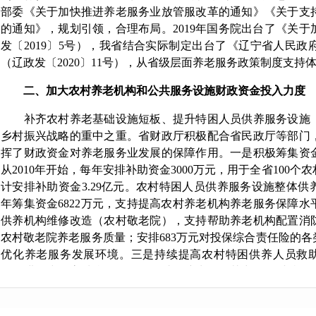
部委《关于加快推进养老服务业放管服改革的通知》《关于支
的通知》，规划引领，合理布局。2019年国务院出台了《关
发〔2019〕5号），我省结合实际制定出台了《辽宁省人民
（辽政发〔2020〕11号），从省级层面养老服务政策制度支持
二、加大农村养老机构和公共服务设施财政资金投入力度
补齐农村养老基础设施短板、提升特困人员供养服务设施（
乡村振兴战略的重中之重。省财政厅积极配合省民政厅等部门
挥了财政资金对养老服务业发展的保障作用。一是积极筹集资
从2010年开始，每年安排补助资金3000万元，用于全省100
计安排补助资金3.29亿元。农村特困人员供养服务设施整体供养
年筹集资金6822万元，支持提高农村养老机构养老服务保障水平
供养机构维修改造（农村敬老院），支持帮助养老机构配置消
农村敬老院养老服务质量；安排683万元对投保综合责任险的
优化养老服务发展环境。三是持续提高农村特困供养人员救助水平
元，进一步提高城乡困难群众救助保障水平，其中：农村特困
737元/人/月，平均提高10%，达到了不低于当地低保标准1.3
养支出13亿元，确保了城乡特困人员基本生活得到保障。