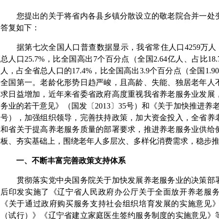
您提出的关于将省内各县乡镇分散设立的敬老院合并一处变
答复如下：
据第七次全国人口普查数据显示，我省常住人口4259万人，60
总人口25.7%，比全国高出7个百分点（全国2.64亿人、占比18.
人，占全省总人口的17.4%，比全国高出3.9个百分点（全国1.9
全国第一。老龄化形势日趋严峻，且高龄、失能、独居老年人
求日益增加，近年来省委省政府高度重视我省养老服务业发展
务业的若干意见》（国发〔2013〕35号）和《关于加快推进养老
号），加强组织领导，完善扶持政策，加大资金投入，全省养
和省关于提高养老服务质量的部署要求，推进养老服务业供给
板、夯实基础上，围绕老年人多层次、多样化消费需求，稳步
一、不断丰富完善政策支持体系
贯彻落实党中央国务院关于加快发展养老服务业的决策部署
后印发实施了《辽宁省人民政府办公厅关于全面放开养老服
《关于通过政府购买服务支持社会组织培育发展的实施意见
（试行）》《辽宁省建立家庭医生签约服务制度的实施意见》