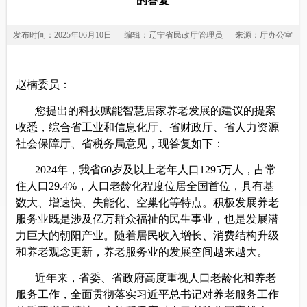
的答复
发布时间：2025年06月10日
编辑：辽宁省民政厅管理员
来源：厅办公室
赵楠
委员：
您
提出的科技赋能智慧居家养老发展的建议
的
提案
收悉，
综合
省工业和信息化厅、省财政厅、省人力资源
社会保障厅、省税务局
意见
，现答复如下：
2024
年
，我省
60
岁及以上老年人口
1
2
95
万人，占常
住人口
2
9.4
%
，人口老龄化程度位居全国首位，
具有基
数大、增速快、失能化、空巢化等特点
。积极发展养
老
服务业既是涉及亿万群众福祉的民生事业，也是发展潜
力巨大的朝阳产业。随着居民收入增长、消费结构升级
和养老观念更新，养老服务业的发展空间越来越大。
近年来，省委、省政府高度重视人口老龄化和养老
服务工作，
全面贯彻落实习近平总书记对养老服务工作