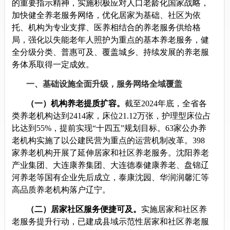
的重要指示精神，实施积极应对人口老龄化国家战略，
加快健全养老服务网络，优化居家为基础、社区为依
托、机构为专业支撑、医养相结合的养老服务供给格
局，强化以失能老年人照护为重点的基本养老服务，健
全分级分类、普惠可及、覆盖城乡、持续发展的养老服
务体系取得一定成效。
一
、
基础设施全面升级，服务网络全域覆盖
（一）机构养老提质扩容。
截至
2024
年底，全省各
类养老机构达到
2414
家，床位
21.12
万张，护理型床位占
比达到
55%
，提前实现
“
十四五
”
规划目标。
63
家公办养
老机构实施了以公建民营为重点的运营机制改革。
398
家养老机构开展了延伸居家和社区养老服务。沈阳养老
产业集团、大连康养集团、大连德泰健康养老、盘锦辽
河养老等国有企业先后成立，泰康沈园、华润润馨汇等
高品质养老机构落户辽宁。
（二）居家社区服务便捷可及。
实施居家和社区养
老服务提升行动，
已
建成县域示范性居家和社区养老服