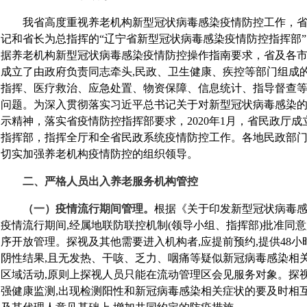
我省高度重视养老机构新型冠状病毒感染疫情防控工作，省
记和省长为总指挥的“辽宁省新型冠状病毒感染疫情防控指挥部
据养老机构新型冠状病毒感染疫情防控操作指南要求，省及各市
成立了由政府负责同志牵头,民政、卫生健康、疾控等部门组成
指挥、医疗救治、应急处置、物资保障、信息统计、指导督查等
问题。为深入贯彻落实习近平总书记关于对新型冠状病毒感染
示精神，落实省疫情防控指挥部要求，2020年1月，省民政厅
指挥部，指挥全厅和全省民政系统疫情防控工作。各地民政部
切实加强养老机构疫情防控的组织领导。
二、严格人员出入养老服务机构管控
（一）疫情流行期间管理。
根据《关于印发新型冠状病毒
疫情流行期间,经属地联防联控机制(领导小组、指挥部)批准同
序开放管理。探视及其他需要进入机构者,应提前预约,提供48
阴性结果,且无发热、干咳、乏力、咽痛等疑似新冠病毒感染相关
区域活动,原则上探视人员只能在流动管理区会见服务对象。探
强健康监测,出现检测阳性和新冠病毒感染相关症状的要及时相