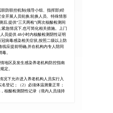
或联防联控机制(领导小组、指挥部)经
安全开展人员轮换;轮换人员、特殊情形
后,提供“三天两检”(两次核酸检测间
入;紧急情况下,也可简化相关措施。上门
员提供 48小时内核酸检测阴性证明
新冠病毒感染相关症状,按照二级以上防
路线应提前明确,并在机构内专人陪同
消毒。
疫情地区及发生感染养老机构防控指南
理规定。
情况下允许进入养老机构人员实行入
实名登记；（2）必须体温测量正常；
码，核酸检测阴性记录（境内人员须持
和居家健康监测后持24小时内核酸检
）必须根据允许进入人员类别采取相应