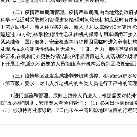
及其代理人意见基础上,增加共同约定的防疫措施。
（二）疫情严重期间管理。
疫情严重期间,由当地党委政府
科学评估适时采取封闭管理,封闭管理时间较长机构应及时有序
下需返回机构、新入住服务对象、新入职人员,需经过3天健康监测
隔超过 24 小时)核酸检测阴性记录,由机构保障专用车辆闭环接
紧急维修、医疗服务、安全检查等特殊原因需临时进入养老机构人
及现场抗原检测阴性结果,且无发热、干咳、乏力、咽痛等疑似
护要求,在机构门外更换好清洁防护用品后再进入;其活动区域和
下开展工作,避免不必要的人员接触,离开机构后所到区域要全面
（三）疫情地区及发生感染养老机构防控。
根据新冠肺炎
（第五版）要求，对出入养老机构的各类人员进行了严格的管
1.进门查验和管理。
原则上暂停人员进入，根据需要对特殊
院“五必须”制度，安排专人查验和管理：（1）必须出示身份证
（3）必须持有健康绿码，7日内未在中高风险地区逗留的行程
24小时内核酸检测阴性记录，境外回国人员应解除隔离医学观察
测阴性记录）；（4）必须观察询问健康状况并做好记录；（5
防护措施。