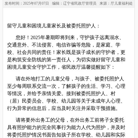
发布时间：2025年07月07日
编辑：辽宁省民政厅管理员
来源：厅儿童福利处
留守儿童和困境儿童家长及被委托照护人：
您好！2025年暑
期
即将
到来
，守护孩子远离溺水、
交通意外、不法侵害、电信诈骗等
危险
，是家庭、学
校、社会共同的责任！家长既是孩子成长的守护者，更
是构筑安全防线的第一责任人，为切实做好留守儿童和
困境儿童安全守护工作，省民政厅温馨提醒如下：
请在外地打工的儿童父母，与孩子、被委托照护人
至少每周联系交流一次，了解孩子的生活、学习、心理
等情况，并给予亲情关爱。接到被委托照护人、村
（居）民委员会、学校、幼儿园等关于未成年人心理、
行为异常的信息后，应当及时关注并采取干预措施。
请
将要
外出务工的父母，在外出务工前将子女委托
具有照护能力的完全民事行为能力人代为照护，并及时
将委托照护情况书面告知孩子所在学校、幼儿园和实际