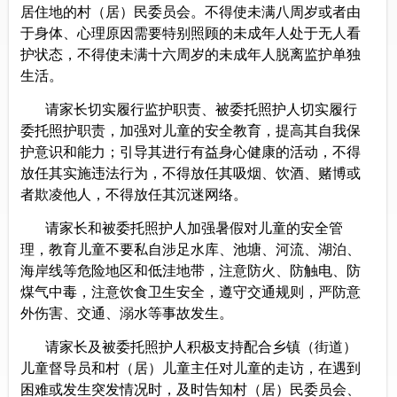
居住地的村（居）民委员会。不得使未满八周岁或者由
于身体、心理原因需要特别照顾的未成年人处于无人看
护状态，不得使未满十六周岁的未成年人脱离监护单独
生活。
请家长
切实履行监护职责、
被委托照护人切实履行
委托照护职责，加强
对
儿童
的
安全教育，提高其自我保
护意识和能力；引导其进行有益身心健康的活动，不得
放任
其
实施违法行为，不得放任其吸烟、饮酒、赌博或
者欺凌他人，不得放任其沉迷网络。
请家长和被委托照护人加强暑假
对
儿童的安全管
理，教育儿童不要私自涉足水库、池塘、河流、湖泊、
海岸线等危险地区和低洼地带，注意防火、防触电、防
煤气中毒，注意饮食卫生安全，遵守交通规则，严防意
外伤害、交通、溺水等事故发生。
请家长及被委托照护人积极支持配合乡镇（街道）
儿童督导员和村（居）儿童主任对儿童的走访，在遇到
困难或发生突发情况时，及时告知村（居）民委员会、