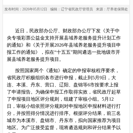
发布时间：2026年05月12日
编辑：辽宁省民政厅管理员
来源：厅养老保障处
近日，民政部办公厅、
财政部办公厅下发《关于中
央专项彩票公益金支持开展县域养老服务提升计划工作
的通知》和《关于开展
2026
年县域养老服务提升项目申
报工作的通知》，拟在
“
十五五
”
期间遴选一批地级市开
展县域养老服务提升项目。
按照国家两个《通知》确定的申报审核程序要求，
省民政厅
积极组织各市进行申报，截止到
5
月
9
日，大
连、本溪、丹东、营口、辽阳、盘锦
等
6
市按要求上报
了申请报告。为确保申报工作取得实效，
省民政厅
起草
了申报项目地区评分规则，
组建了审核
小组
。
5
月
12
日
，审核小组
依照评分规则对申报地区申报材料进行打
分，并按照得分情况进行排序
。
根据评分结果，前三名
城市为
本溪
市、
盘锦
市、
丹东
市，拟向国家推荐为项目
地区。为广泛接受监督，现将
遴选规则和评分结果
予以