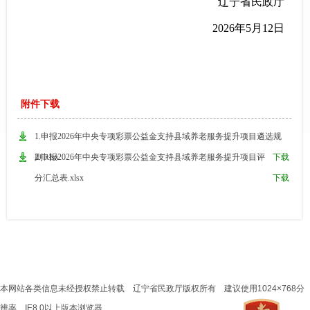
辽宁省民政厅
2026
年
5
月
12
日
附件下载
1.申报2026年中央专项彩票公益金支持县域养老服务提升项目遴选规
则.xlsx
2.申报2026年中央专项彩票公益金支持县域养老服务提升项目评
下载
分汇总表.xlsx
下载
本网站各类信息未经授权禁止转载 辽宁省民政厅版权所有 建议使用1024×768分
辨率 IE8.0以上版本浏览器