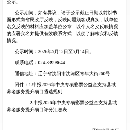
公示。
公示期间，如有异议，请于公示截止日期以前以书
面形式向省
民政
厅反映，反映问题须客观真实，以单位
名义反映的材料应加盖单位公章，以个人名义反映情况
的应署实名并提供有效联系方式，以便了解核实和反馈
情况。
公示时间
：
202
6
年
5
月
12
日至
5
月
1
4
日
。
联系电话：
024-83998644
通信地址：
辽宁省
沈阳市沈河区青年大街
260
号
附件：
1.
申报
2026
年中央专项彩票公益金支持县域
养老服
务提升项目遴选规则
2.
申报
2026
年中央专项彩票公益金支持县域
养老服
务提升项目评分汇总表