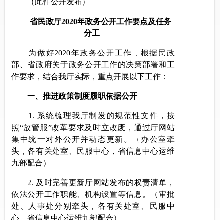
（
此件公开发布
）
省民政厅2020年政务公开工作要点及任务
分工
为
做好
2020
年政务公开工作，
根据民政
部、省政府关于政务公开工作的决策部署和工
作要求，结合我厅实际，重点开展以下工作：
一、推进政策制度履职依据公开
1.
系统梳理
我厅
制发的
规范性文件
，按
照
“
放管服
”
改革要求及时立改废，通过
厅
网站
集中统
一对外公开并动态更新。
（
办公室
牵
头，各有关
处室
、民服中心
，省信息中心运维
九部配合
）
2
.
及时
完善更新
厅网站发布的权责清单，
依法公开工作职能、机构设置等信息。（审批
处、人事处分别
牵头，各有关
处室
、民服中
心
，省信息中心运维九部配合）