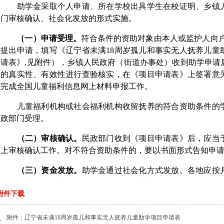
助学金采取个人申请、所在学校出具学生在校证明、乡镇人
门审核确认、社会化发放的形式实施。
（一）申请受理。
符合条件的资助对象由本人或监护人向户
提出申请，填写《辽宁省未满18周岁孤儿和事实无人抚养儿童
请表》,见附件），乡镇人民政府（街道办事处）收到助学申请
的真实性、有效性进行查验核实，在《项目申请表》上签署意
完成全国儿童福利信息网上材料申报工作。
儿童福利机构或社会福利机构收留抚养的符合资助条件的学
政部门受理。
（二）审核确认。
民政部门收到《项目申请表》后，应当于
上审核确认工作。对不符合资助条件的，要以书面形式告知申
（三）资金发放。
助学金通过社会化方式发放。各地应按
卡内。散居的学生，助学金由县级民政部门发放；在福利机构
附件下载
放。
（四）终止情形。
资助对象完成各教育阶段规定修业年限
附件：辽宁省未满18周岁孤儿和事实无人抚养儿童助学项目申请表