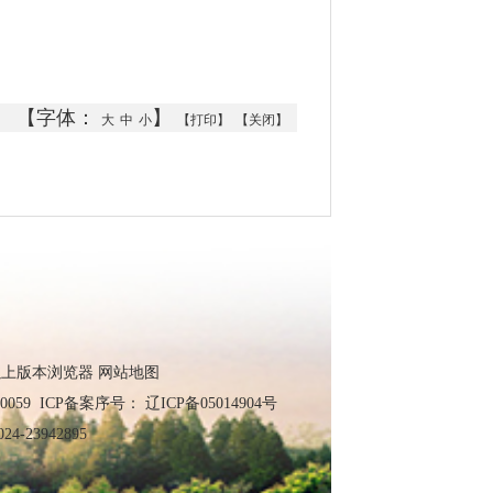
【字体：
】
大
中
小
【打印】
【关闭】
0以上版本浏览器
网站地图
0059 ICP备案序号：
辽ICP备05014904号
-23942895