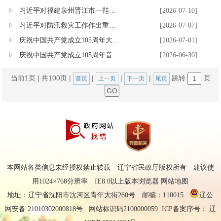
习近平对福建泉州晋江市一鞋厂火灾事故作出重要指示
[2026-07-10]
习近平对防汛救灾工作作出重要指示强调 要全力组织抢险救援、伤员救治、群...
[2026-07-07]
庆祝中国共产党成立105周年大会在京隆重举行 习近平发表重要讲话
[2026-07-01]
庆祝中国共产党成立105周年音乐会《人民至上》在京举行
[2026-06-30]
当前1页
|
共100页
|
|
|
|
跳转
页
首页
上一页
下一页
尾页
本网站各类信息未经授权禁止转载 辽宁省民政厅版权所有 建议使
用1024×768分辨率 IE8.0以上版本浏览器
网站地图
地址：辽宁省沈阳市沈河区青年大街260号 邮编：110015
辽公
网安备 21010302000818号
网站标识码2100000059 ICP备案序号：
辽