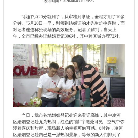
发布时间：2026-06-03 10:25:23
“我们7点20分就到了，从审核到拿证，全程才用了10多
分钟。”5月20日一早，刚领到结婚证的才先生难掩喜悦，面
对记者连连称赞现场的高效服务。记者了解到，当天上
午，全市已经办理结婚登记306对，其中跨区域办理72对。
当日，我市各地婚姻登记处迎来登记高峰，其中凌河
区婚姻登记处尤为热闹，红色的“囍”字随处可见，空气中弥
漫着喜庆和甜蜜，现场新人的幸福可触可感。8时许，凌河
区婚姻登记处内已是一派热闹景象，等候的新人们排到了