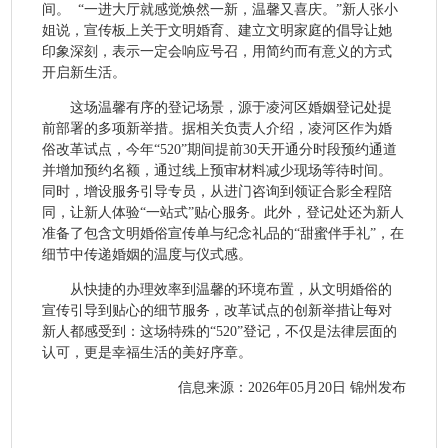
间。 “一进大厅就感觉焕然一新，温馨又喜庆。”新人张小
姐说，宣传板上关于文明婚育、建立文明家庭的倡导让她
印象深刻，表示一定会响应号召，用简约而有意义的方式
开启新生活。
这场温馨有序的登记场景，源于凌河区婚姻登记处提
前部署的多项新举措。据相关负责人介绍，凌河区作为婚
俗改革试点，今年“520”期间提前30天开通分时段预约通道
并增加预约名额，通过线上预审材料减少现场等待时间。
同时，增设服务引导专员，从进门咨询到领证合影全程陪
同，让新人体验“一站式”贴心服务。此外，登记处还为新人
准备了包含文明婚俗宣传单与纪念礼品的“甜蜜伴手礼”，在
细节中传递婚姻的温度与仪式感。
从快捷的办理效率到温馨的环境布置，从文明婚俗的
宣传引导到贴心的细节服务，改革试点的创新举措让每对
新人都感受到：这场特殊的“520”登记，不仅是法律层面的
认可，更是幸福生活的美好序章。
信息来源：2026年05月20日 锦州发布