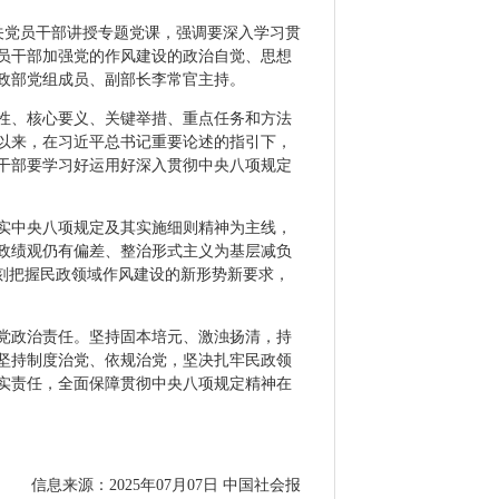
关党员干部讲授专题党课，强调要深入学习贯
员干部加强党的作风建设的政治自觉、思想
政部党组成员、副部长李常官主持。
性、核心要义、关键举措、重点任务和方法
以来，在习近平总书记重要论述的指引下，
干部要学习好运用好深入贯彻中央八项规定
实中央八项规定及其实施细则精神为主线，
政绩观仍有偏差、整治形式主义为基层减负
刻把握民政领域作风建设的新形势新要求，
党政治责任。坚持固本培元、激浊扬清，持
坚持制度治党、依规治党，坚决扎牢民政领
实责任，全面保障贯彻中央八项规定精神在
信息来源：2025年07月07日 中国社会报