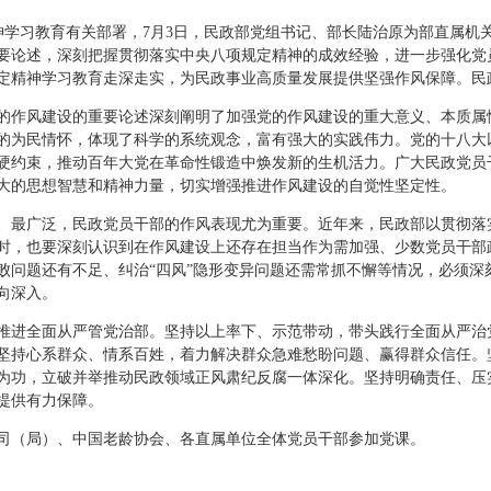
习教育有关部署，7月3日，民政部党组书记、部长陆治原为部直属机
要论述，深刻把握贯彻落实中央八项规定精神的成效经验，进一步强化党
定精神学习教育走深走实，为民政事业高质量发展提供坚强作风保障。民
作风建设的重要论述深刻阐明了加强党的作风建设的重大意义、本质属
的为民情怀，体现了科学的系统观念，富有强大的实践伟力。党的十八大
硬约束，推动百年大党在革命性锻造中焕发新的生机活力。广大民政党员
大的思想智慧和精神力量，切实增强推进作风建设的自觉性坚定性。
最广泛，民政党员干部的作风表现尤为重要。近年来，民政部以贯彻落
时，也要深刻认识到在作风建设上还存在担当作为需加强、少数党员干部
败问题还有不足、纠治“四风”隐形变异问题还需常抓不懈等情况，必须深
向深入。
进全面从严管党治部。坚持以上率下、示范带动，带头践行全面从严治
坚持心系群众、情系百姓，着力解决群众急难愁盼问题、赢得群众信任。
为功，立破并举推动民政领域正风肃纪反腐一体深化。坚持明确责任、压
提供有力保障。
（局）、中国老龄协会、各直属单位全体党员干部参加党课。