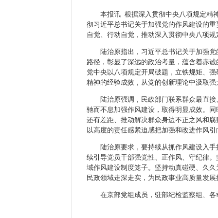
本报讯 根据深入贯彻中央八项规定精神学
彻习近平总书记关于加强党的作风建设的重
自觉、行动自觉，推动深入贯彻中央八项规
陆治原指出，习近平总书记关于加强党的
路径，彰显了深远的政治考量，蕴含着赤诚
党中央以八项规定开局破题，立铁规矩、强
精神的经验成效，从党的创新理论中汲取强
陆治原强调，民政部门联系群众最直接、
驰而不息加强作风建设，取得明显成效。同
还有差距、推动解决群众身边不正之风和腐
以高度的责任感紧迫感把加强和改进作风引
陆治原要求，要持续从抓作风建设入手推
续引导党员干部强党性、正作风、守纪律。
域作风建设制度笼子。坚持动真碰硬、久久
民政领域走深走实，为民政事业高质量发展
在京部党组成员，驻部纪检监察组、各司