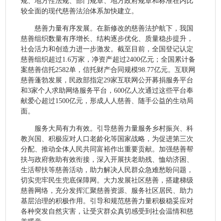
规、地方性法规、部门规章、地方政府规章和标准在内比
较全面的现代慈善法治体系加快建立。
慈善力量有序发展。在新修改的慈善法护航下，我国
慈善组织数量有序增长、结构逐步优化、质量稳步提升，
社会活力和创造力进一步激发。截至目前，全国登记认定
慈善组织超过1.6万家，净资产超过2400亿元；全国累计备
案慈善信托2582单，信托财产合同规模98.77亿元。互联网
慈善蓬勃发展，民政部指定29家互联网公开募捐服务平台
和3家个人求助网络服务平台，600亿人次通过这些平台奉
献爱心超过1500亿元，形成人人慈善、随手公益的生动局
面。
服务大局有力有效。引导慈善力量服务乡村振兴、科
教兴国、积极应对人口老龄化等国家战略，为促进第三次
分配、推动全体人民共同富裕作出重要贡献。加强慈善帮
扶与政府救助有效衔接，深入开展扶老助残、恤幼济困、
生活帮扶等慈善活动，助力解决人民群众急难愁盼问题，
切实兜牢民生兜底保障网。大力发展社区慈善，搭建梯级
慈善网络，充分发挥汇聚慈善资源、服务社区居民、助力
基层治理的积极作用。引导和规范慈善力量积极稳妥应对
各种突发自然灾害，让受灾群众真切感受到社会温情和慈