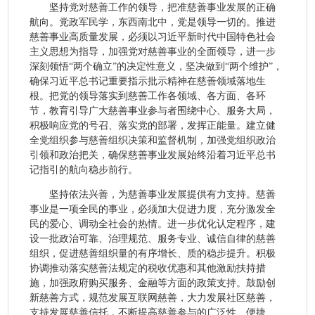
坚持党对慈善工作的领导，把准慈善事业发展的正确
航向。党政军民学，东西南北中，党是领导一切的。推进
慈善事业高质量发展，必须以习近平新时代中国特色社会
主义思想为指导，加强党对慈善事业的全面领导，进一步
深刻领悟“两个确立”的决定性意义，坚决做到“两个维护”，
确保习近平总书记重要指示批示精神在慈善领域落地生
根。把党的领导落实到慈善工作各领域、各方面、各环
节，教育引导广大慈善事业参与者围绕中心、服务大局，
积极响应党的号召、落实党的部署，发挥正能量。建立健
全党组织参与慈善组织决策和监督机制，加强党组织政治
引领和政治把关，确保慈善事业发展始终沿着习近平总书
记指引的航向稳步前行。
坚持依法兴善，为慈善事业发展提供有力支持。慈善
事业是一项全民的事业，必须加大促进力度，充分激发全
民的爱心、调动全社会的热情。进一步优化认定程序，建
设一批政治可靠、治理规范、服务专业、诚信自律的慈善
组织，促进慈善组织量的有序增长、质的稳步提升。积极
协调推动落实慈善法规定的税收优惠和其他激励扶持措
施，加强政府购买服务、金融等方面的政策支持。鼓励创
新慈善方式，规范发展互联网慈善，大力发展社区慈善，
支持发展慈善信托，不断提高慈善参与的广泛性、便捷