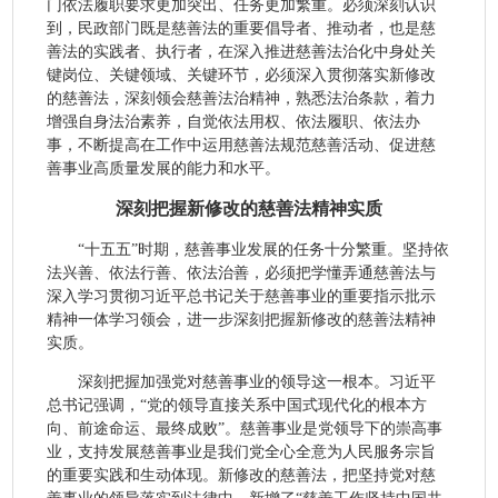
门依法履职要求更加突出、任务更加繁重。必须深刻认识
到，民政部门既是慈善法的重要倡导者、推动者，也是慈
善法的实践者、执行者，在深入推进慈善法治化中身处关
键岗位、关键领域、关键环节，必须深入贯彻落实新修改
的慈善法，深刻领会慈善法治精神，熟悉法治条款，着力
增强自身法治素养，自觉依法用权、依法履职、依法办
事，不断提高在工作中运用慈善法规范慈善活动、促进慈
善事业高质量发展的能力和水平。
深刻把握新修改的慈善法精神实质
“十五五”时期，慈善事业发展的任务十分繁重。坚持依
法兴善、依法行善、依法治善，必须把学懂弄通慈善法与
深入学习贯彻习近平总书记关于慈善事业的重要指示批示
精神一体学习领会，进一步深刻把握新修改的慈善法精神
实质。
深刻把握加强党对慈善事业的领导这一根本。习近平
总书记强调，“党的领导直接关系中国式现代化的根本方
向、前途命运、最终成败”。慈善事业是党领导下的崇高事
业，支持发展慈善事业是我们党全心全意为人民服务宗旨
的重要实践和生动体现。新修改的慈善法，把坚持党对慈