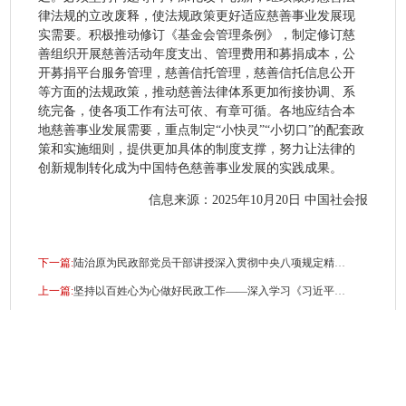
律法规的立改废释，使法规政策更好适应慈善事业发展现
实需要。积极推动修订《基金会管理条例》，制定修订慈
善组织开展慈善活动年度支出、管理费用和募捐成本，公
开募捐平台服务管理，慈善信托管理，慈善信托信息公开
等方面的法规政策，推动慈善法律体系更加衔接协调、系
统完备，使各项工作有法可依、有章可循。各地应结合本
地慈善事业发展需要，重点制定“小快灵”“小切口”的配套政
策和实施细则，提供更加具体的制度支撑，努力让法律的
创新规制转化成为中国特色慈善事业发展的实践成果。
信息来源：2025年10月20日 中国社会报
下一篇:
陆治原为民政部党员干部讲授深入贯彻中央八项规定精神学习教育专题党课
上一篇:
坚持以百姓心为心做好民政工作——深入学习《习近平关于民政工作论述摘编》