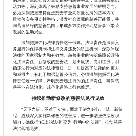
的规定，鼓励社会力量积极参与慈善事业，激发慈善组织
活力等，深刻体现了鼓励支持慈善事业发展的鲜明导向。
必须深刻把握坚持促进慈善事业高质量发展的基本方向，
推动落实各项支持举措，激发社会蕴藏的慈善正能量，共
同营造良好的慈善氛围，形成多方协作推动慈善事业繁荣
发展的生动局面。
深刻把握强化法律责任这一保障。法律责任是法律义
务履行的保障机制和法律义务违反的矫正机制，深刻体现
法律的国家强制力和有效性。慈善事业的法治保障必须强
化法律责任。新修改的慈善法，划出底线、亮明红线，明
确违法行为对应的法律责任，进一步提高了法律的约束力
和威慑力，有利于增强慈善公信力。必须深刻把握强化法
律责任这一保障，严明慈善违法行为的法律责任，确保慈
善事业在法治化、规范化道路上行稳致远。
持续推动新修改的慈善法见行见效
“天下之事，不难于立法，而难于法之必行。”踏上新征
程，必须深入实施新修改的慈善法，进一步增强依法履职
能力，确保把“纸上的法律”变为“行动中的法律”，推动慈善
法治落地见效。