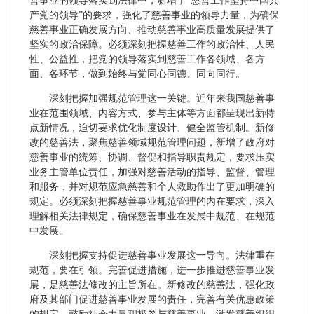
善事业的领导落实到法律中，新增了“慈善工作坚持中国共
产党的领导”的要求，强化了慈善事业的领导力量，为确保
慈善事业正确发展方向、推动慈善事业高质量发展提供了
坚实的政治保障。必须深刻把握慈善工作的政治性、人民
性、公益性，把党的领导落实到慈善工作各领域、各方
面、各环节，做到始终与党同心同德、同向同行。
深刻把握加强规范管理这一关键。近年来我国慈善事
业在范围领域、内容方式、参与主体等方面都呈现出新特
点新情况，迫切要求优化制度设计、健全监管机制。新修
改的慈善法，聚焦慈善领域规范管理问题，新增了政府对
慈善事业的统筹、协调、督促和指导职责规定，要求压实
业务主管单位责任，加强对慈善活动的指导、监督、管理
和服务，并对规范应急慈善和个人救助作出了更加明确的
规定。必须深刻把握慈善事业规范管理的内在要求，深入
理解相关法律规定，确保慈善事业在发展中规范、在规范
中发展。
深刻把握支持促进慈善事业发展这一导向。法律重在
规范，要在引领。完善促进措施，进一步推进慈善事业发
展，是慈善法修改的主旨所在。新修改的慈善法，强化政
府及其部门促进慈善事业发展的责任，完善有关优惠政策