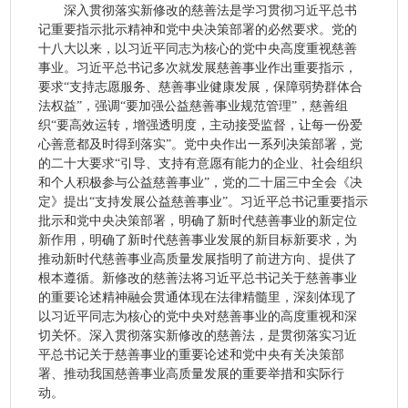
深入贯彻落实新修改的慈善法是学习贯彻习近平总书
记重要指示批示精神和党中央决策部署的必然要求。党的
十八大以来，以习近平同志为核心的党中央高度重视慈善
事业。习近平总书记多次就发展慈善事业作出重要指示，
要求“支持志愿服务、慈善事业健康发展，保障弱势群体合
法权益”，强调“要加强公益慈善事业规范管理”，慈善组
织“要高效运转，增强透明度，主动接受监督，让每一份爱
心善意都及时得到落实”。党中央作出一系列决策部署，党
的二十大要求“引导、支持有意愿有能力的企业、社会组织
和个人积极参与公益慈善事业”，党的二十届三中全会《决
定》提出“支持发展公益慈善事业”。习近平总书记重要指示
批示和党中央决策部署，明确了新时代慈善事业的新定位
新作用，明确了新时代慈善事业发展的新目标新要求，为
推动新时代慈善事业高质量发展指明了前进方向、提供了
根本遵循。新修改的慈善法将习近平总书记关于慈善事业
的重要论述精神融会贯通体现在法律精髓里，深刻体现了
以习近平同志为核心的党中央对慈善事业的高度重视和深
切关怀。深入贯彻落实新修改的慈善法，是贯彻落实习近
平总书记关于慈善事业的重要论述和党中央有关决策部
署、推动我国慈善事业高质量发展的重要举措和实际行
动。