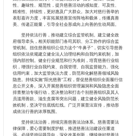
性、趣味性、规范性，提升慈善活动的感知度、可及性、
精准性、持续性，更好惠及广大群众。加大对慈行善举的
表彰嘉许力度，丰富拓展慈善宣传阵地和载体，传播真善
美、传递正能量，引导全社会形成向上向善的生动局面。
坚持依法行善，推动建立综合监管机制。建立健全政
府领导牵头，相关职能部门各司其职、分工协作的综合监
管机制。扭住慈善组织公信力这个“牛鼻子”，切实引导慈善
组织依法依规建立健全法人治理结构和自我约束机制，加
强内部控制。健全行业规范和行为准则，培育慈善行业组
织，增强行业自我约束、自我管理、自我监督能力。强化
信用约束，加大监管执法力度，防范和化解慈善领域风险
隐患。持续实施“阳光慈善”工程，督促慈善组织全面履行信
息公开义务。深入开展慈善组织管理漏洞和风险隐患全面
排查整治专项行动，坚决整治和打击个别慈善组织及其人
员滥用善款、滋生贪腐等突出问题，建立健全风险防范长
效机制，坚决守住底线红线。广泛开展普法宣传，推动形
成依法行善的浓厚氛围。
坚持依法治善，持续完善慈善法治体系。慈善需要法
律保障，爱心需要制度护航，推进慈善法治建设任重道
远。必须坚持问题导向，深化改革创新，继续做好慈善法