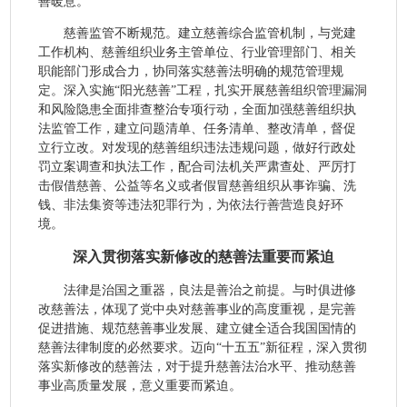
善暖意。
慈善监管不断规范。建立慈善综合监管机制，与党建
工作机构、慈善组织业务主管单位、行业管理部门、相关
职能部门形成合力，协同落实慈善法明确的规范管理规
定。深入实施“阳光慈善”工程，扎实开展慈善组织管理漏洞
和风险隐患全面排查整治专项行动，全面加强慈善组织执
法监管工作，建立问题清单、任务清单、整改清单，督促
立行立改。对发现的慈善组织违法违规问题，做好行政处
罚立案调查和执法工作，配合司法机关严肃查处、严厉打
击假借慈善、公益等名义或者假冒慈善组织从事诈骗、洗
钱、非法集资等违法犯罪行为，为依法行善营造良好环
境。
深入贯彻落实新修改的慈善法重要而紧迫
法律是治国之重器，良法是善治之前提。与时俱进修
改慈善法，体现了党中央对慈善事业的高度重视，是完善
促进措施、规范慈善事业发展、建立健全适合我国国情的
慈善法律制度的必然要求。迈向“十五五”新征程，深入贯彻
落实新修改的慈善法，对于提升慈善法治水平、推动慈善
事业高质量发展，意义重要而紧迫。