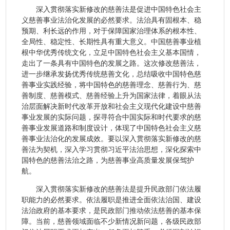
深入贯彻落实新修改的慈善法是促进中国特色社会主
义慈善事业法治化发展的必然要求。法治具有固根本、稳
预期、利长远的作用，对于保障国家治理体系的根本性、
全局性、稳定性、长期性具有重大意义。中国慈善事业植
根中华优秀传统文化，立足中国特色社会主义基本国情，
走出了一条具有中国特色的发展之路。这次修改慈善法，
进一步继承发扬优秀传统慈善文化，总结吸收中国特色慈
善事业实践经验，将中国特色的慈善理念、慈善行为、慈
善制度、慈善模式、慈善经验上升为国家法律，着眼从法
治层面解决新时代改革开放和社会主义现代化建设中慈善
事业发展的实际问题，探寻符合中国实际和时代要求的慈
善事业发展道路和制度设计，体现了中国特色社会主义慈
善事业法治化的发展成效。要以深入贯彻落实新修改的慈
善法为契机，深入学习贯彻习近平法治思想，深化探索中
国特色的慈善法治之路，为慈善事业高质量发展保驾护
航。
深入贯彻落实新修改的慈善法是提升民政部门依法履
职能力的必然要求。依法履职是推进全面依法治国、建设
法治政府的基本要求，是民政部门推动依法慈善的基本保
障。当前，慈善领域面临不少新情况新问题，各级民政部