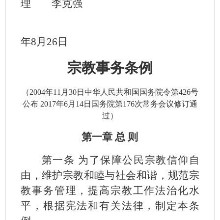
理 李克强
年8
月26
日
宗教事务条例
（
2004
年
11
月
30
日中华人民共和国国务院令第
426
号
公布
2017
年6
月14
日
国务院第176
次常务会议修订通
过）
第一章 总 则
第一条 为了保障公民宗教信仰自
由，维护宗教和睦与社会和谐，规范宗
教事务管理，提高宗教工作法治化水
平，根据宪法和有关法律，制定本条