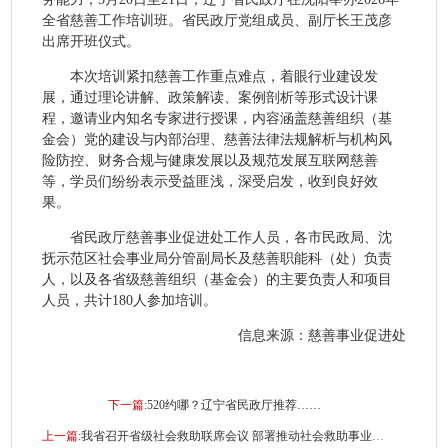
全省慈善工作培训班。省民政厅党组成员、副厅长王茂彦
出席开班仪式。
本次培训紧扣慈善工作重点难点，着眼行业建设发
展，通过理论讲解、政策解读、案例剖析等形式设计课
程，邀请业内知名专家进行授课，内容涵盖慈善组织（基
金会）党的建设与内部治理、慈善法律法规解析与机构风
险防控、财务合规与健康发展以及
规范发展互联网慈善
等，
学员们纷纷表示受益匪浅，深受启发，
收到良好效
果。
省民政厅慈善事业促进处工作人员，各市民政局、沈
抚示范区社会事业局分管副局长及慈善职能科（处）负责
人，以及各省级慈善组织（基金会）的主要负责人和项目
人员，共计
180
人参加培训。
信息来源：慈善事业促进处
下一篇:
520约哪？辽宁省民政厅推荐……
上一篇:
我省召开省级社会救助联席会议 部署推动社会救助事业高质量发展