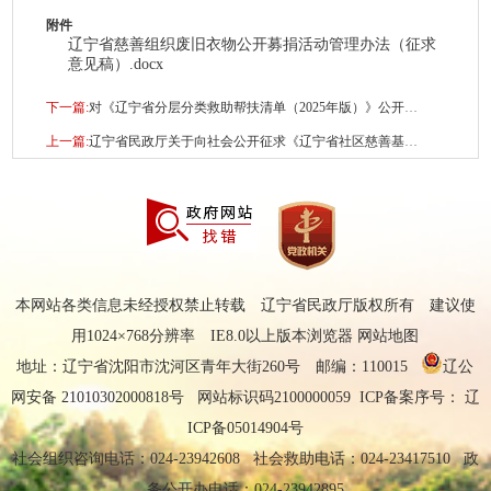
附件
辽宁省慈善组织废旧衣物公开募捐活动管理办法（征求
意见稿）.docx
下一篇:
对《辽宁省分层分类救助帮扶清单（2025年版）》公开征求意见
上一篇:
辽宁省民政厅关于向社会公开征求《辽宁省社区慈善基金设立 运行指引（试行）（征求意见稿）》意见的公告
本网站各类信息未经授权禁止转载 辽宁省民政厅版权所有 建议使
用1024×768分辨率 IE8.0以上版本浏览器
网站地图
地址：辽宁省沈阳市沈河区青年大街260号 邮编：110015
辽公
网安备 21010302000818号
网站标识码2100000059 ICP备案序号：
辽
ICP备05014904号
社会组织咨询电话：024-23942608 社会救助电话：024-23417510 政
务公开办电话：024-23942895