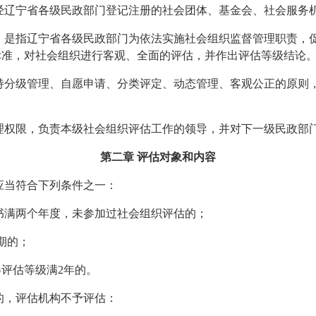
经辽宁省各级民政部门登记注册的社会团体、基金会、
社会服务
，是指辽宁省各级民政部门为依法实施社会组织监督管理职责，
标准，对社会组织进行客观、全面的评估，并作出评估等级结论
持分级管理、
自愿申请、
分类评定、
动态管理、
客观公正的原则
理权限，负责本级社会组织评估工作
的领导
，并对下
一
级民政部
第二章
评估对象和内容
应当符合下列条件之一：
书满两个年度，未参加过社会组织评估的；
期
的
；
得评估等级满
2
年的。
的，
评估机构
不予评估：