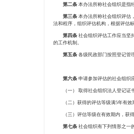
第二条
本办法所称社会组织是指
第三条
本办法所称社会组织评估
法和程序，组织评估机构
，
根据评估
第四条
社会组织评估工作应当坚
的工作机制。
第
五
条
各级民政部门按照登记管
第
六
条
申请参加评估的社会组织
（一）
取得
社会组织法人
登记证
（二）获得的评估等级满
5
年
有效
（
三
）
评估等级在有效期内，获
第
七
条
社会组织有下列情形之一